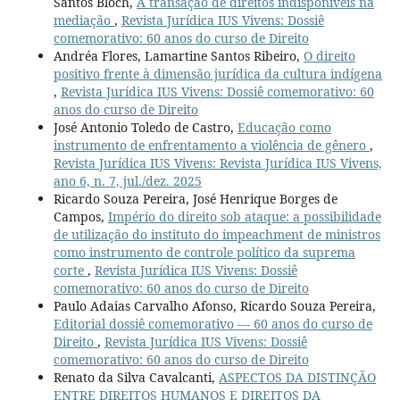
Santos Bloch,
A transação de direitos indisponíveis na
mediação
,
Revista Jurídica IUS Vivens: Dossiê
comemorativo: 60 anos do curso de Direito
Andréa Flores, Lamartine Santos Ribeiro,
O direito
positivo frente à dimensão jurídica da cultura indígena
,
Revista Jurídica IUS Vivens: Dossiê comemorativo: 60
anos do curso de Direito
José Antonio Toledo de Castro,
Educação como
instrumento de enfrentamento a violência de gênero
,
Revista Jurídica IUS Vivens: Revista Jurídica IUS Vivens,
ano 6, n. 7, jul./dez. 2025
Ricardo Souza Pereira, José Henrique Borges de
Campos,
Império do direito sob ataque: a possibilidade
de utilização do instituto do impeachment de ministros
como instrumento de controle político da suprema
corte
,
Revista Jurídica IUS Vivens: Dossiê
comemorativo: 60 anos do curso de Direito
Paulo Adaias Carvalho Afonso, Ricardo Souza Pereira,
Editorial dossiê comemorativo — 60 anos do curso de
Direito
,
Revista Jurídica IUS Vivens: Dossiê
comemorativo: 60 anos do curso de Direito
Renato da Silva Cavalcanti,
ASPECTOS DA DISTINÇÃO
ENTRE DIREITOS HUMANOS E DIREITOS DA