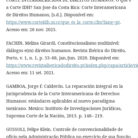
a Corte IDH? San Jose da Costa Rica: Corte Interamericana
de Direitos Humanos, [s.d.]. Disponível em:
https://www.corteidh.or.cr/que_es_la_corte.cfm?lang=pt
.
Acesso em: 26 nov. 2025.
FACHIN, Melina Girardi. Constitucionalismo multinível:
diálogos e(m) direitos humanos. Revista Ibérica do Direito,
Porto, v. 1, n. 1, p. 53–68, jan./jun. 2020. Disponível em:
https://www.revistaibericadodireito.pt/index.php/capa/article/v
Acesso em: 11 set. 2021.
GAMBOA, Jorge F. Calderón. La reparación integral en la
jurisprudencia de la Corte Interamericana de Derechos
Humanos: estándares aplicables al nuevo paradigma
mexicano. Mexico: Instituto de Investigaciones Jurídicas,
Suprema Corte de la Nación, 2013. p. 146– 219.
GUSSOLI, Felipe Klein. Controle de convencionalidade de
ofício pela Administração Pública no exercício de sua função