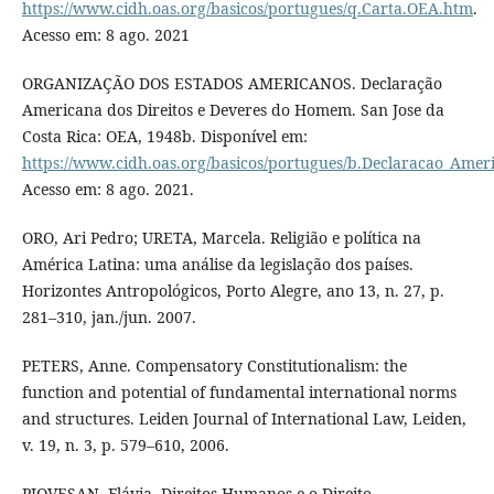
https://www.cidh.oas.org/basicos/portugues/q.Carta.OEA.htm
.
Acesso em: 8 ago. 2021
ORGANIZAÇÃO DOS ESTADOS AMERICANOS. Declaração
Americana dos Direitos e Deveres do Homem. San Jose da
Costa Rica: OEA, 1948b. Disponível em:
https://www.cidh.oas.org/basicos/portugues/b.Declaracao_Amer
Acesso em: 8 ago. 2021.
ORO, Ari Pedro; URETA, Marcela. Religião e política na
América Latina: uma análise da legislação dos países.
Horizontes Antropológicos, Porto Alegre, ano 13, n. 27, p.
281–310, jan./jun. 2007.
PETERS, Anne. Compensatory Constitutionalism: the
function and potential of fundamental international norms
and structures. Leiden Journal of International Law, Leiden,
v. 19, n. 3, p. 579–610, 2006.
PIOVESAN, Flávia. Direitos Humanos e o Direito