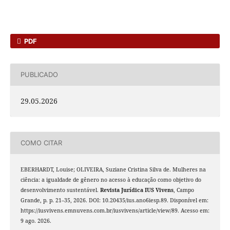
PDF
PUBLICADO
29.05.2026
COMO CITAR
EBERHARDT, Louise; OLIVEIRA, Suziane Cristina Silva de. Mulheres na
ciência: a igualdade de gênero no acesso à educação como objetivo do
desenvolvimento sustentável.
Revista Jurídica IUS Vivens
, Campo
Grande, p. p. 21–35, 2026. DOI: 10.20435/ius.ano6iesp.89. Disponível em:
https://iusvivens.emnuvens.com.br/iusvivens/article/view/89. Acesso em:
9 ago. 2026.