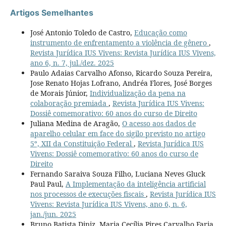
Artigos Semelhantes
José Antonio Toledo de Castro,
Educação como
instrumento de enfrentamento a violência de gênero
,
Revista Jurídica IUS Vivens: Revista Jurídica IUS Vivens,
ano 6, n. 7, jul./dez. 2025
Paulo Adaias Carvalho Afonso, Ricardo Souza Pereira,
Jose Renato Hojas Lofrano, Andréa Flores, José Borges
de Morais Júnior,
Individualização da pena na
colaboração premiada
,
Revista Jurídica IUS Vivens:
Dossiê comemorativo: 60 anos do curso de Direito
Juliana Medina de Aragão,
O acesso aos dados de
aparelho celular em face do sigilo previsto no artigo
5º, XII da Constituição Federal
,
Revista Jurídica IUS
Vivens: Dossiê comemorativo: 60 anos do curso de
Direito
Fernando Saraiva Souza Filho, Luciana Neves Gluck
Paul Paul,
A Implementação da inteligência artificial
nos processos de execuções fiscais
,
Revista Jurídica IUS
Vivens: Revista Jurídica IUS Vivens, ano 6, n. 6,
jan./jun. 2025
Bruno Batista Diniz, Maria Cecília Pires Carvalho Faria,