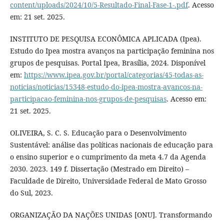
content/uploads/2024/10/5-Resultado-Final-Fase-1-.pdf
. Acesso
em: 21 set. 2025.
INSTITUTO DE PESQUISA ECONÔMICA APLICADA (Ipea).
Estudo do Ipea mostra avanços na participação feminina nos
grupos de pesquisas. Portal Ipea, Brasília, 2024. Disponível
em:
https://www.ipea.gov.br/portal/categorias/45-todas-as-
noticias/noticias/15348-estudo-do-ipea-mostra-avancos-na-
participacao-feminina-nos-grupos-de-pesquisas
. Acesso em:
21 set. 2025.
OLIVEIRA, S. C. S. Educação para o Desenvolvimento
Sustentável: análise das políticas nacionais de educação para
o ensino superior e o cumprimento da meta 4.7 da Agenda
2030. 2023. 149 f. Dissertação (Mestrado em Direito) –
Faculdade de Direito, Universidade Federal de Mato Grosso
do Sul, 2023.
ORGANIZAÇÃO DA NAÇÕES UNIDAS [ONU]. Transformando