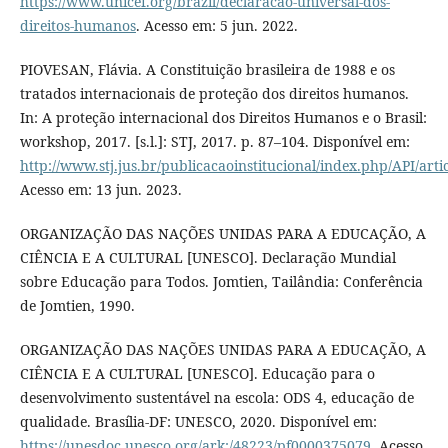
https://www.unicef.org/brazil/declaracao-universal-dos-
direitos-humanos
. Acesso em: 5 jun. 2022.
PIOVESAN, Flávia. A Constituição brasileira de 1988 e os
tratados internacionais de proteção dos direitos humanos.
In: A proteção internacional dos Direitos Humanos e o Brasil:
workshop, 2017. [s.l.]: STJ, 2017. p. 87–104. Disponível em:
http://www.stj.jus.br/publicacaoinstitucional/index.php/API/art
Acesso em: 13 jun. 2023.
ORGANIZAÇÃO DAS NAÇÕES UNIDAS PARA A EDUCAÇÃO, A
CIÊNCIA E A CULTURAL [UNESCO]. Declaração Mundial
sobre Educação para Todos. Jomtien, Tailândia: Conferência
de Jomtien, 1990.
ORGANIZAÇÃO DAS NAÇÕES UNIDAS PARA A EDUCAÇÃO, A
CIÊNCIA E A CULTURAL [UNESCO]. Educação para o
desenvolvimento sustentável na escola: ODS 4, educação de
qualidade. Brasília-DF: UNESCO, 2020. Disponível em:
https://unesdoc.unesco.org/ark:/48223/pf0000375079
. Acesso