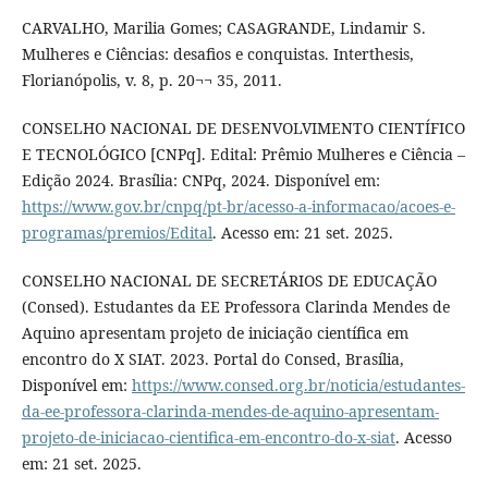
CARVALHO, Marilia Gomes; CASAGRANDE, Lindamir S.
Mulheres e Ciências: desafios e conquistas. Interthesis,
Florianópolis, v. 8, p. 20¬¬ 35, 2011.
CONSELHO NACIONAL DE DESENVOLVIMENTO CIENTÍFICO
E TECNOLÓGICO [CNPq]. Edital: Prêmio Mulheres e Ciência –
Edição 2024. Brasília: CNPq, 2024. Disponível em:
https://www.gov.br/cnpq/pt-br/acesso-a-informacao/acoes-e-
programas/premios/Edital
. Acesso em: 21 set. 2025.
CONSELHO NACIONAL DE SECRETÁRIOS DE EDUCAÇÃO
(Consed). Estudantes da EE Professora Clarinda Mendes de
Aquino apresentam projeto de iniciação científica em
encontro do X SIAT. 2023. Portal do Consed, Brasília,
Disponível em:
https://www.consed.org.br/noticia/estudantes-
da-ee-professora-clarinda-mendes-de-aquino-apresentam-
projeto-de-iniciacao-cientifica-em-encontro-do-x-siat
. Acesso
em: 21 set. 2025.